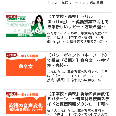
た４STEP英語リーディング授業(英語コミ
ュニケーション)」をお伝えします。高校
英語教員のみなさん、英語リーディング
授業はどのように行っていますでしょう
【中学校・高校】ドリル
英語授業
か。生徒層・学年...
(Drilling) 〜英語授業で活用で
きる新しいリピート方法６選〜
みなさんこんにちは、草食系高校教師で
す。今日は「【中学校・高校】ドリル
(Drilling) 〜英語授業で活用できる新し
いリピート方法６選〜」をお伝えしま
す。みなさん、授業内でただ単に
「Repeat after me!!」と言ってはいない
【パワーポイント（キーノート）
英語授業
でし...
で授業（英語）】命令文 〜中学
校・高校〜
こんにちは、草食系高校教師です。今日
は「【パワーポイント（キーノート）で
授業（英語）】命令文〜中学校・高
校〜」をお伝えします。２０２１年度か
ら学校現場にタブレットが本格的に導入
されています。そして、タブレットの画
【中学校・高校】英語の音声変化
英語授業
面を映し出せるプロジェクター...
５パターン 〜音声付き授業スラ
イドと練習問題ダウンロード可〜
皆さんこんにちは、草食系高校教師で
す。今日は「【中学校・高校】英語の音