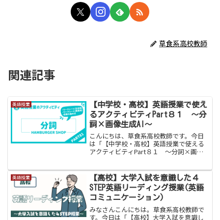
草食系高校教師
関連記事
【中学校・高校】英語授業で使え
英語授業
るアクティビティPart８１ 〜分
詞×画像生成AI〜
こんにちは、草食系高校教師です。今日
は「【中学校・高校】英語授業で使える
アクティビティPart８１ 〜分詞×画像
生成AI〜」をお伝えします。また面白い
活動ができました。準動詞の１つである
分詞。苦手な生徒がとにかく多いです。
【高校】大学入試を意識した４
英語授業
特に後置修飾は日本...
STEP英語リーディング授業(英語
コミュニケーション)
みなさんこんにちは。草食系高校教師で
す。今日は「【高校】大学入試を意識し