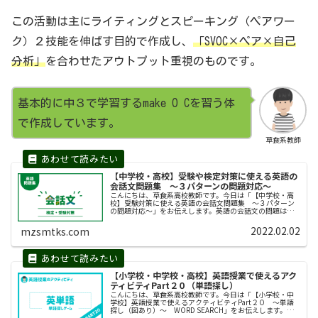
この活動は主にライティングとスピーキング（ペアワー
ク）２技能を伸ばす目的で作成し、
「SVOC×ペア×自己
分析」
を合わせたアウトプット重視のものです。
基本的に中３で学習するmake O Cを習う体
で作成しています。
草食系教師
【中学校・高校】受験や検定対策に使える英語の
会話文問題集 〜３パターンの問題対応〜
こんにちは、草食系高校教師です。今日は「【中学校・高
校】受験対策に使える英語の会話文問題集 〜３パターン
の問題対応〜」をお伝えします。英語の会話文の問題は、
公立高校入試では９割以上の自治体で採用されています。
さらに、大学入試では国公立大学の...
2022.02.02
mzsmtks.com
【小学校・中学校・高校】英語授業で使えるアク
ティビティPart２０（単語探し）
こんにちは、草食系高校教師です。今日は「【小学校・中
学校】英語授業で使えるアクティビティPart２０ 〜単語
探し（図あり）〜 WORD SEARCH」をお伝えします。授
業のウォーミングアップや５分〜１０分程度時間が余った