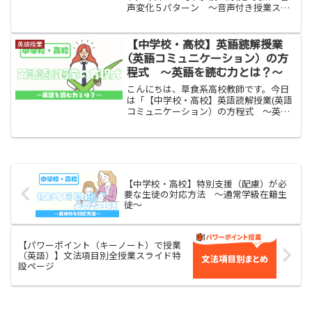
声変化５パターン 〜音声付き授業スラ
イドと練習問題ダウンロード可〜」をお
伝えします。「先生、英語が聞き取れま
せん」。そのような生徒はたくさんいま
【中学校・高校】英語読解授業
英語授業
す。それはただ単に「英単語...
(英語コミュニケーション）の方
程式 〜英語を読む力とは？〜
こんにちは、草食系高校教師です。今日
は「【中学校・高校】英語読解授業(英語
コミュニケーション）の方程式 〜英語
を読む力とは？〜」をお伝えします。み
なさん、英語読解授業はどのように進め
ているでしょうか。授業に正解はないの
でどのような進め方でも...
【中学校・高校】特別支援（配慮）が必
要な生徒の対応方法 〜通常学級在籍生
徒〜
【パワーポイント（キーノート）で授業
（英語）】文法項目別全授業スライド特
設ページ