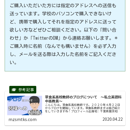
ご購入いただいた方には指定のアドレスへの送信も
送っています。学校のパソコンで購入できないけ
ど、携帯で購入してそれを指定のアドレスに送って
欲しい方などぜひご相談ください。以下の「問い合
わせ」か「TwitterのDM」から連絡お願いします。＊
ご購入時に名前（なんでも構いません）を必ず入力
し、メールを送る際は入力した名前をご記入くださ
い。
草食系高校教師のブログについて 〜私立英語科
中高教員〜
こんにちは。草食系高校教師です。２０２０年４月２２日
からブログを開始しています。草食系教師まずは自己紹介
をしていきますね！プロフィール出身地：千葉県居住地：
関西趣味： FX 音楽フェスに行くこと ド
ライブ 教員としての経歴...
2020.04.22
mzsmtks.com