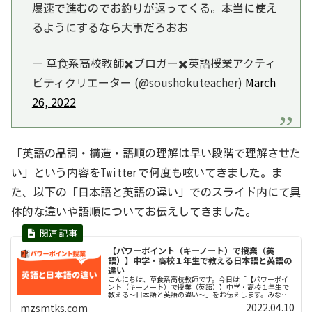
爆速で進むのでお釣りが返ってくる。本当に使え
るようにするなら大事だろおお
— 草食系高校教師✖️ブロガー✖️英語授業アクティ
ビティクリエーター (@soushokuteacher)
March
26, 2022
「英語の品詞・構造・語順の理解は早い段階で理解させた
い」という内容をTwitterで何度も呟いてきました。ま
た、以下の「日本語と英語の違い」でのスライド内にて具
体的な違いや語順についてお伝えしてきました。
【パワーポイント（キーノート）で授業（英
語）】中学・高校１年生で教える日本語と英語の
違い
こんにちは、草食系高校教師です。今日は「【パワーポイ
ント（キーノート）で授業（英語）】中学・高校１年生で
教える〜日本語と英語の違い〜」をお伝えします。みなさ
んが在職している中学校や高校の生徒さんは英語を得意と
2022.04.10
mzsmtks.com
しているでしょうか。私は高校と中...