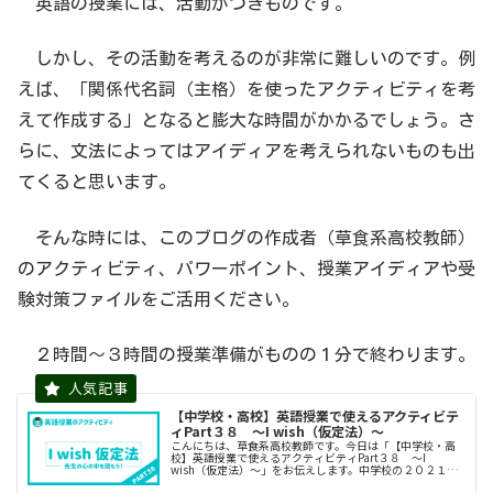
英語の授業には、活動がつきものです。
しかし、その活動を考えるのが非常に難しいのです。例
えば、「関係代名詞（主格）を使ったアクティビティを考
えて作成する」となると膨大な時間がかかるでしょう。さ
らに、文法によってはアイディアを考えられないものも出
てくると思います。
そんな時には、このブログの作成者（草食系高校教師）
のアクティビティ、パワーポイント、授業アイディアや受
験対策ファイルをご活用ください。
２時間〜３時間の授業準備がものの１分で終わります。
【中学校・高校】英語授業で使えるアクティビテ
ィPart３８ 〜I wish（仮定法）〜
こんにちは、草食系高校教師です。今日は「【中学校・高
校】英語授業で使えるアクティビティPart３８ 〜I
wish（仮定法）〜」をお伝えします。中学校の２０２１年
度から実施されている新カリキュラムでは、中学校３年生