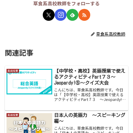
草食系高校教師をフォローする
草食系高校教師
関連記事
【中学校・高校】英語授業で使え
英語授業
るアクティビティPart７３〜
Jeopardy!⑤〜クイズ大会
こんにちは、草食系高校教師です。今日
は「【中学校・高校】英語授業で使える
アクティビティPart７３ 〜Jeopardy!
⑤〜 クイズ大会」をお伝えします。大
好評Jeopardyクイズの第５弾です。草食
系教師１０人ほどの方からリクエストが
日本人の英語力 〜スピーキング
英語授業
あり...
編〜
こんにちは、草食系高校教師です。今日
は「日本人の英語力 〜スピーキング