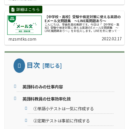
【中学校・高校】受験や検定対策に使える英語の
Eメール文問題集 〜LINE風問題あり〜
こんにちは、草食系高校教師です。今日は「【中学校・高
校】受験や検定対策に使える英語のEメール文問題集 〜
LINE風問題あり〜」をお伝えします。LINEを主に使ってい
る中高生にとって、Eメールは馴染みがないツールの１つで
す。しかし、受験や各検...
2022.02.17
mzsmtks.com
目次
英語科のみの仕事内容
英語科教員の仕事効率化技
①単語小テストは一気に作成する
②定期テストは事前に作成する