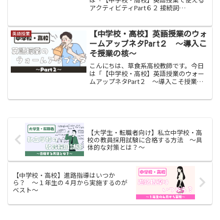
アクティビティPart６２ 接続詞
that（think）」をお伝えします。中２の
５月〜６月で学習する３大接続詞(when,
if, that)の１つである「that」は...
【中学校・高校】英語授業のウォ
英語授業
ームアップネタPart２ 〜導入こ
そ授業の核〜
こんにちは、草食系高校教師です。今日
は「【中学校・高校】英語授業のウォー
ムアップネタPart２ 〜導入こそ授業の
核〜」をお伝えします。「授業の導入が
１番大事」このような類の言葉を聞いた
ことがある人も多いのではないでしょう
か。生徒が授業を聞く...
【大学生・転職者向け】私立中学校・高
校の教員採用試験に合格する方法 〜具
体的な対策とは？〜
【中学校・高校】進路指導はいつか
ら？ 〜１年生の４月から実施するのが
ベスト〜