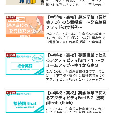
編〜」をお伝えします。「日本人＝英語
が話せない」、私が海外の人と会話をし
ていてよく言われることです。実際、日
本人の英語力、特にスピーキング能力は
【中学校・高校】超進学校（偏差
英語授業
世界的に見てかなり低い水準...
値７０）の英語授業 〜発音練習
メソッドの実践例〜
みなさんこんにちは、草食系高校教師で
す。今日は「【中学校・高校】超進学校
（偏差値７０）の英語授業 〜発音練習
メソッド〜」をお伝えします。私はこれ
までに１００回程度の授業を見学に行っ
ています。学校改革の一環として各教科
【中学校・高校】英語授業で使え
英語授業
の主任が他校の見学をする...
るアクティビティPart７１ 〜ウ
ォームアップ〜中１から高３
こんにちは、草食系高校教師です。今日
は「【中学校・高校】英語授業で使える
アクティビティPart７１ 〜ウォームアッ
プ〜中１から高３」をお伝えします。英
語科教員のみなさん、お疲れ様でござい
ます。１年間授業をしていると「あ、今
【中学校・高校】英語授業で使え
英語授業
日は重い雰囲気だな...
るアクティビティPart６２ 接続
詞that（think）
こんにちは、草食系高校教師です。今日
は「【中学校・高校】英語授業で使える