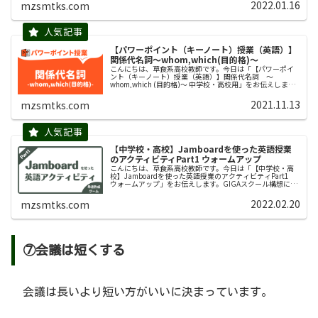
で仮定法が導入されました。...
2022.01.16
mzsmtks.com
【パワーポイント（キーノート）授業（英語）】
関係代名詞〜whom,which(目的格)〜
こんにちは、草食系高校教師です。今日は「【パワーポイ
ント（キーノート）授業（英語）】関係代名詞 〜
whom,which (目的格)〜 中学校・高校用」をお伝えしま
す。生徒１台タブレット導入、オンライン授業、プロジェ
クターやスクリーンの教室へ...
2021.11.13
mzsmtks.com
【中学校・高校】Jamboardを使った英語授業
のアクティビティPart1 ウォームアップ
こんにちは、草食系高校教師です。今日は「【中学校・高
校】Jamboardを使った英語授業のアクティビティPart1
ウォームアップ」をお伝えします。GIGAスクール構想によ
り児童・生徒の１人１台端末が実現され、ここ数年で授業
のやり方やあり方...
2022.02.20
mzsmtks.com
⑦会議は短くする
会議は長いより短い方がいいに決まっています。