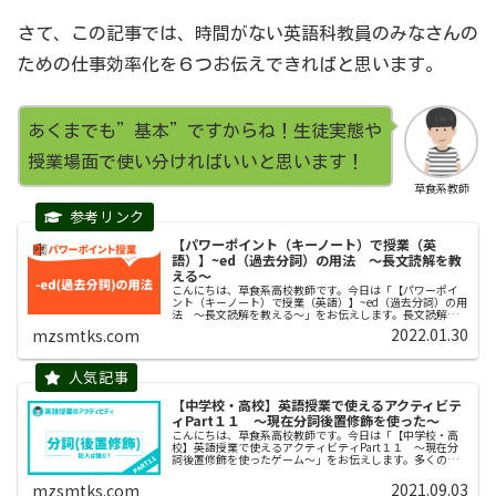
さて、この記事では、時間がない英語科教員のみなさんの
ための仕事効率化を６つお伝えできればと思います。
あくまでも”基本”ですからね！生徒実態や
授業場面で使い分ければいいと思います！
草食系教師
【パワーポイント（キーノート）で授業（英
語）】~ed（過去分詞）の用法 〜長文読解を教
える〜
こんにちは、草食系高校教師です。今日は「【パワーポイ
ント（キーノート）で授業（英語）】~ed（過去分詞）の用
法 〜長文読解を教える〜」をお伝えします。長文読解で
中高生が苦手としているのは「準動詞」です。準動詞と
2022.01.30
mzsmtks.com
は、「動詞でありながら同時に『...
【中学校・高校】英語授業で使えるアクティビテ
ィPart１１ 〜現在分詞後置修飾を使った〜
こんにちは、草食系高校教師です。今日は「【中学校・高
校】英語授業で使えるアクティビティPart１１ 〜現在分
詞後置修飾を使ったゲーム〜」をお伝えします。多くの中
高生が苦戦する「現在分詞の後置修飾」、英語を教えてい
る皆さんは授業展開の際に、多...
2021.09.03
mzsmtks.com