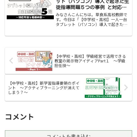
ット（パソコン）導入で起きた生
徒指導問題５つの事例 と対応方
法
みなさんこんにちは。草食系高校教師で
す。今日は「【中学校・高校】一人一台
タブレット（パソコン）導入で起きた生
徒指導問題５つの事例と対応方法」をお
伝えします。ここ数年で一人一台タブレ
ットが導入され、教員にとっては授業方
法が変わり、生徒にとって...
【中学校・高校】学級経営で活用できる
教室の掲示物アイディアPart１ 〜学級
担任技〜
【中学校・高校】新学習指導要領のポイ
ント 〜アクティブラーニングが消えて
しまう？〜
コメント
コメントを書き込む