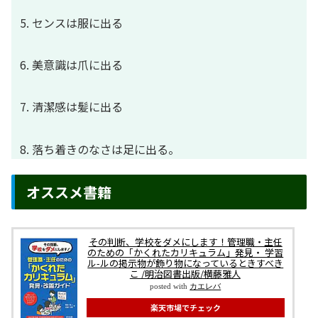
センスは服に出る
美意識は爪に出る
清潔感は髪に出る
落ち着きのなさは足に出る。
オススメ書籍
その判断、学校をダメにします！管理職・主任
のための「かくれたカリキュラム」発見・ 学習
ル-ルの掲示物が飾り物になっているときすべき
こ /明治図書出版/横藤雅人
posted with
カエレバ
楽天市場でチェック