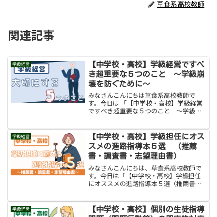
草食系高校教師
関連記事
【中学校・高校】学級経営ですべ
学級経営
き超重要な５つのこと 〜学級崩
壊を防ぐために〜
みなさんこんにちは草食系高校教師で
す。今日は 「【中学校・高校】学級経営
ですべき超重要な５つのこと 〜学級崩
壊を防ぐために〜」をお伝えします。学
級担任は学級開きから学級締めまでの１
年間、学級の生徒と上手に向き合わなけ
【中学校・高校】学級担任にオス
学級経営
ればいけません。「上手に...
スメの進路指導本５選 （推薦
書・調査書・志望理由書）
みなさんこんにちは、草食系高校教師で
す。今日は「【中学校・高校】学級担任
にオススメの進路指導本５選（推薦書・
調査書・志望理由書）」をお伝えしま
す。脱力系教師もっと進路指導上手にな
りたい。。。草食系教師本から学ぶこと
【中学校・高校】個別の生徒指導
学級経営
がたくさんあります！ 初め...