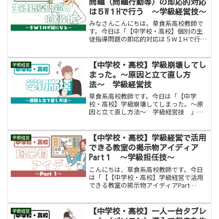
問題（問題行動等）の即応的対応
は５W１Hで行う 〜学級経営技〜
みなさんこんにちは。草食系高校教師で
す。今日は「【中学校・高校】個別の生
徒指導問題の即応的対応は５W１Hで行
う 〜教員のための学級経営技〜」をお
伝えします。学級担任のみなさん、学級
経営に苦労していませんか？私は教育困
【中学校・高校】学級崩壊してし
学級経営
難校で勤務していたことも...
まった。〜原因と立て直し方
法〜 学級経営技
草食系高校教師です。今日は「【中学
校・高校】学級崩壊してしまった。〜原
因と立て直し方法〜 学級経営技 」を
お伝えします。毎日ブログを書いている
せいか、Twitterで「草食系高校教師さん
知識量すごいですねー」「すごい先生な
【中学校・高校】学級経営で活用
学級経営
んですね」とコメン...
できる教室の掲示物アイディア
Part１ 〜学級担任技〜
こんにちは、草食系高校教師です。今日
は「【【中学校・高校】学級経営で活用
できる教室の掲示物アイディアPart
１ 〜学級担任技〜」をお伝えします。
学級担任の皆さん、黒板の左右にある掲
示板、または教室の後ろにある掲示板に
【中学校・高校】一人一台タブレ
学級経営
何を掲示していますか。脱...