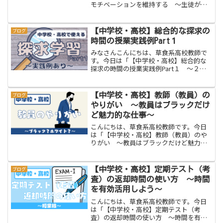
モチベーションを維持する 〜生徒が活
動の意味を理解する〜」をお伝えしま
す。どの教員も「授業を生徒に理解して
欲しい！！」と思っているはずです。だ
【中学校・高校】総合的な探求の
ブログ
から、「理解させるためには...
時間の授業実践例Part１
みなさんこんにちは、草食系高校教師で
す。今日は「【中学校・高校】総合的な
探求の時間の授業実践例Part１ 〜２年
間経験〜」をお伝えします。ここ数年、
「探求学習」という言葉をよく耳にしま
せんか？脱力系教師よく聞くねー。草食
【中学校・高校】教師（教員）の
ブログ
系教師総合学習の一環...
やりがい 〜教員はブラックだけ
ど魅力的な仕事〜
こんにちは、草食系高校教師です。今日
は「【中学校・高校】教師（教員）のや
りがい 〜教員はブラックだけど魅力的
な仕事〜」をお伝えします。脱力系教師
教員のやりがいはどこにあるんだろう。
草食系教師大変ですけどしっかりとある
【中学校・高校】定期テスト（考
ブログ
んですよ！ 「教員はブラ...
査）の返却時間の使い方 〜時間
を有効活用しよう〜
こんにちは、草食系高校教師です。今日
は「【中学校・高校】定期テスト（考
査）の返却時間の使い方 〜時間を有効