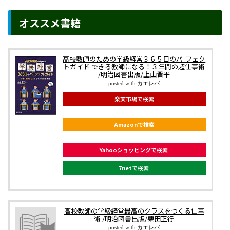
オススメ書籍
高校教師のための学級経営３６５日のパ-フェク
トガイド できる教師になる！３年間の超仕事術
/明治図書出版/上山晋平
posted with
カエレバ
楽天市場で検索
Amazonで検索
Yahooショッピングで検索
7netで検索
高校教師の学級経営最高のクラスをつくる仕事
術 /明治図書出版/栗田正行
posted with
カエレバ