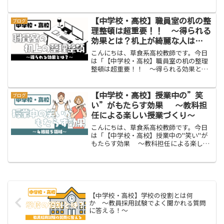
活用しよう〜」をお伝えします。みなさ
んは定期テスト（考査）の返却時間はど
のように使っていますか。正直、テスト
【中学校・高校】職員室の机の整
ブログ
返却は時間が余ってしまいま...
理整頓は超重要！！ 〜得られる
効果とは？机上が綺麗な人は
◯◯〜
こんにちは、草食系高校教師です。今日
は「【中学校・高校】職員室の机の整理
整頓は超重要！！ 〜得られる効果と
は？〜」をお伝えします。この記事をご
覧の皆さん、ご自身の職員室の机上や机
の中はどのような状態でしょうか。中に
【中学校・高校】授業中の”笑
ブログ
は机上の書類が山積みの人や...
い”がもたらす効果 〜教科担
任による楽しい授業づくり〜
こんにちは、草食系高校教師です。今日
は「【中学校・高校】授業中の"笑い"が
もたらす効果 〜教科担任による楽しい
授業づくり〜」をお伝えします。脱力系
教師授業中の笑い...いる？草食系教師笑い
によって雰囲気を変えたり、生徒との信
頼関係を作れた...
【中学校・高校】学校の役割とは何
か 〜教員採用試験でよく聞かれる質問
に答える！〜