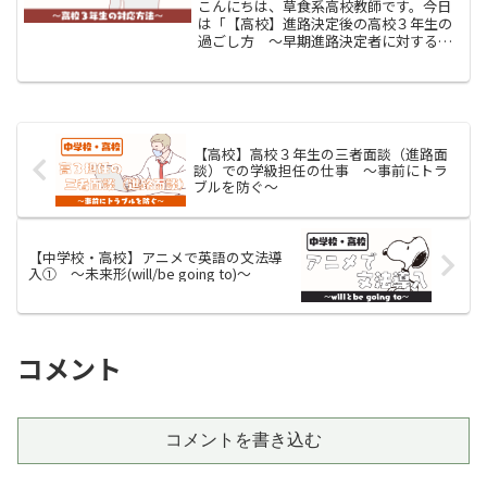
こんにちは、草食系高校教師です。今日
は「【高校】進路決定後の高校３年生の
過ごし方 〜早期進路決定者に対する教
員の対応〜」をお伝えします。みなさ
ん、高校３年生が卒業後の進路を推薦入
試やAO入試で早々に決めた後、やる気が
なくなり・態度が悪くなり...
【高校】高校３年生の三者面談（進路面
談）での学級担任の仕事 〜事前にトラ
ブルを防ぐ〜
【中学校・高校】アニメで英語の文法導
入① 〜未来形(will/be going to)〜
コメント
コメントを書き込む