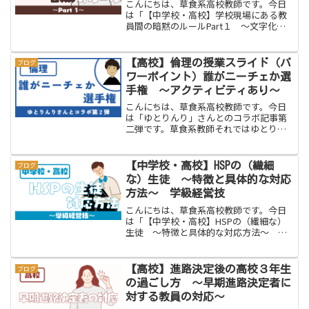
こんにちは、草食系高校教師です。今日
は「【中学校・高校】学校現場にある教
員間の暗黙のルールPart１ 〜文字化さ
れていないこと〜」をお伝えします。学
校現場には職員間の暗黙のルールがあり
ます。実は、日常生活にも明文化されて
【高校】倫理の授業スライド（パ
ブログ
いない暗黙ルールがた...
ワーポイント）誰がニーチェか選
手権 〜アクティビティあり〜
こんにちは、草食系高校教師です。今日
は「ゆとりんり」さんとのコラボ記事第
二弾です。草食系教師それではゆとりん
りさんよろしくお願いします！ゆとりん
り２回目のコラボです！どうもゆとりん
りです。なんと草食系教師さんとコラボ
【中学校・高校】HSPの（繊細
ブログ
企画を継続していくことと...
な）生徒 〜特徴と具体的な対応
方法〜 学級経営技
こんにちは、草食系高校教師です。今日
は「【中学校・高校】HSPの（繊細な）
生徒 〜特徴と具体的な対応方法〜 学
級経営技」をお伝えします。最近よく耳
にする「HSP」という言葉ですが、皆さ
んは知っているでしょうか。今この記事
【高校】進路決定後の高校３年生
ブログ
を読んでいるあなたも...
の過ごし方 〜早期進路決定者に
対する教員の対応〜