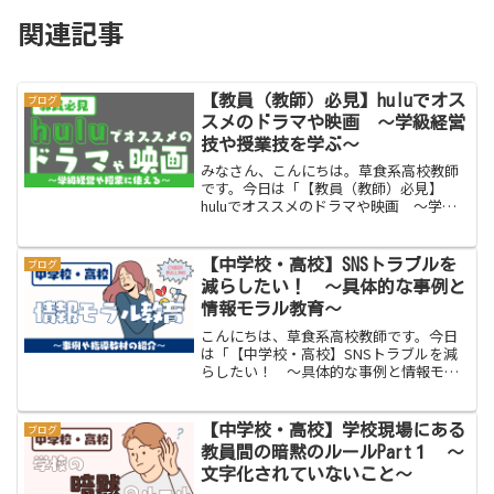
関連記事
【教員（教師）必見】huluでオス
ブログ
スメのドラマや映画 〜学級経営
技や授業技を学ぶ〜
みなさん、こんにちは。草食系高校教師
です。今日は「【教員（教師）必見】
huluでオススメのドラマや映画 〜学級
経営技や授業技〜」をお伝えします。最
近、動画配信サービスのサブスクが大い
に流行っています。Netflix、Amazon
【中学校・高校】SNSトラブルを
ブログ
Prime...
減らしたい！ 〜具体的な事例と
情報モラル教育〜
こんにちは、草食系高校教師です。今日
は「【中学校・高校】SNSトラブルを減
らしたい！ 〜具体的な事例と情報モラ
ル教育〜」をお伝えします。脱力系教師
SNSのトラブルなんとか止めないとね。
草食系教師人間関係のトラブルの９割は
【中学校・高校】学校現場にある
ブログ
SNSが発端ですね！...
教員間の暗黙のルールPart１ 〜
文字化されていないこと〜