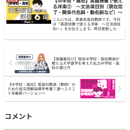
【中学校・高校】英語授業で使え
英語授業
特に後置修飾は日本...
る洋楽① 〜文法項目別（現在完
了・関係代名詞・動名詞など）〜
こんにちは、草食系高校教師です。今日
は「英語授業で使える洋楽 〜文法項目
別〜」をお伝えします。昨日更新した記
事に授業のウォームアップの一環として
の洋楽を紹介しましたが、ウォームアッ
プでも使え、さらに展開でも使える文法
別の洋楽を紹介します。「...
【保護者向け】現役中学校・高校教員が
教える大学進学を考えた私立中学校・高
校の選び方
【中学校・高校】英語科教員（教師）の
ための長文読解指導参考書７選〜２０２
５年最新バージョン〜
コメント