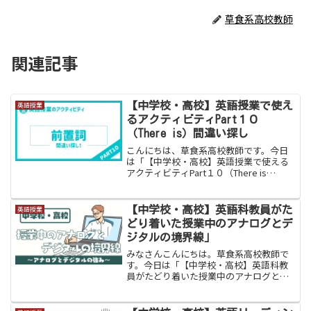
草食系高校教師
関連記事
【中学校・高校】英語授業で使え
英語授業
るアクティビティPart１０
（There is）間違い探し
こんにちは、草食系高校教師です。今日
は「【中学校・高校】英語授業で使える
アクティビティPart１０（There is
〔are〕使用・前置詞）間違い探しゲー
ム」をお伝えします。今回お伝えするの
は中学校１年生で学習するThere is (ar...
【中学校・高校】英語科教員がた
英語授業
どり着いた授業中のアナログとデ
ジタルの境界線」
みなさんこんにちは。草食系高校教師で
す。今日は「【中学校・高校】英語科教
員がたどり着いた授業中のアナログとデ
ジタルの境界線」をお伝えします。
「GIGAスクール構想でとにかくタブレッ
トを使わなきゃ」という強迫観念と、