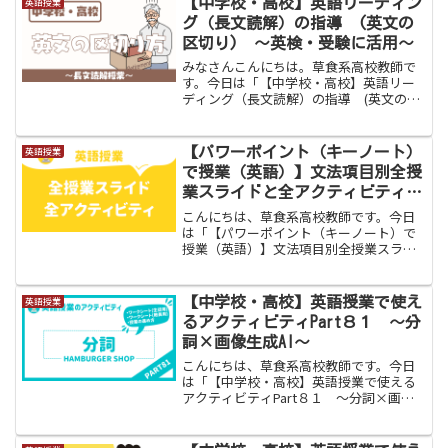
【中学校・高校】英語リーディン
英語授業
「やっぱり紙の方が定着する...
グ（長文読解）の指導 (英文の
区切り) 〜英検・受験に活用〜
みなさんこんにちは。草食系高校教師で
す。今日は「【中学校・高校】英語リー
ディング（長文読解）の指導 (英文の区
切り) 〜英検・受験に活用〜」をお伝え
します。「単語はわかるんですけど、長
文が読めないです。」こんな生徒、皆さ
【パワーポイント（キーノート）
英語授業
んの周りにもいますよ...
で授業（英語）】文法項目別全授
業スライドと全アクティビティ最
新
こんにちは、草食系高校教師です。今日
は「【パワーポイント（キーノート）で
授業（英語）】文法項目別全授業スライ
ドと全アクティビティ最新版」をお伝え
します。こちらのページは、現在（２０
２６年７月３０日）までに作成した授業
【中学校・高校】英語授業で使え
英語授業
用の文法別スライドとアク...
るアクティビティPart８１ 〜分
詞×画像生成AI〜
こんにちは、草食系高校教師です。今日
は「【中学校・高校】英語授業で使える
アクティビティPart８１ 〜分詞×画像
生成AI〜」をお伝えします。また面白い
活動ができました。準動詞の１つである
分詞。苦手な生徒がとにかく多いです。