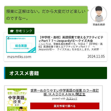
授業に正解はない。だから大変だけど楽しい
のですなー。
草食系教師
【中学校・高校】英語授業で使えるアクティビテ
ィPart７７〜Jeopardy!⑥〜クイズ大会
こんにちは、草食系高校教師です。今日は「【中学校・高
校】英語授業で使えるアクティビティPart７７ 〜
Jeopardy!⑥〜 クイズ大会」をお伝えします。大好評
Jeopardyクイズの第６弾です。アメリカのテレビ番組にも
なっていたJeopa...
2024.11.05
mzsmtks.com
オススメ書籍
世界一わかりやすい中学英語の授業 カラー改訂
版 /ＫＡＤＯＫＡＷＡ/関正生
posted with
カエレバ
楽天市場で調べる