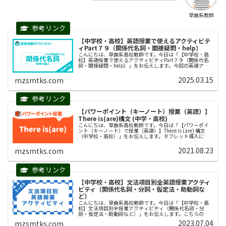
草食系教師
【中学校・高校】英語授業で使えるアクティビテ
ィPart７９（関係代名詞・間接疑問・help）
こんにちは、草食系高校教師です。今日は「【中学校・高
校】英語授業で使えるアクティビティPart７９（関係代名
詞・間接疑問・help）」をお伝えします。今回の英語アク
ティビティのタイトルは「世界の偉人」です。この活動は
主にリーディングを伸ばす...
2025.03.15
mzsmtks.com
【パワーポイント（キーノート）授業（英語）】
There is(are)構文 (中学・高校)
こんにちは、草食系高校教師です。今日は「【パワーポイ
ント（キーノート）で授業（英語）】There is (are) 構文
（中学校・高校）」をお伝えします。タブレット導入によ
りパワーポイントやキーノートのスライドを使って授業を
する先生が増えて...
2021.08.23
mzsmtks.com
【中学校・高校】文法項目別全英語授業アクティ
ビティ（関係代名詞・分詞・仮定法・助動詞な
ど）
こんにちは、草食系高校教師です。今日は「【中学校・高
校】文法項目別全授業アクティビティ（関係代名詞・分
詞・仮定法・助動詞など）」をお伝えします。こちらのペ
ージは、現在（２０２３年６月３０日）までに作成した授
2023.07.04
mzsmtks.com
業用のアクティビティを全て載せた特...