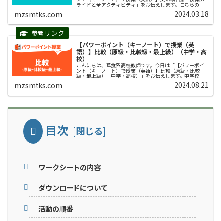
ライドと全アクティビティ」をお伝えします。こちらのペ
ージは、現在（２０２４年３月１８日）までに作成した授
2024.03.18
mzsmtks.com
業用の文法別スライドとアクティビ...
【パワーポイント（キーノート）で授業（英
語）】比較（原級・比較級・最上級）（中学・高
校）
こんにちは、草食系高校教師です。今日は「【パワーポイ
ント（キーノート）で授業（英語）】比較（原級・比較
級・最上級）（中学・高校）」をお伝えします。中学校・
高校教員のみなさん！やっとできました。。。２０名ほど
2024.08.21
mzsmtks.com
の方から「比較のスライド作って欲し...
目次
ワークシートの内容
ダウンロードについて
活動の順番