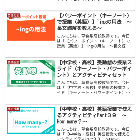
間接疑問・help）」をお伝えします。今
回の英語アクティビティのタイトルは
「世界の偉人」です。この活動は主にリ
【パワーポイント（キーノート）
英語授業
ーディングを伸ばす...
で授業（英語）】~ingの用法 〜
長文読解を教える〜
こんにちは、草食系高校教師です。今日
は「【パワーポイント（キーノート）で
授業（英語）】~ingの用法 〜長文読解
を教える〜」をお伝えします。長文読解
で中高生が苦手としているのは「準動
詞」です。準動詞とは、「動詞でありな
【中学校・高校】受動態の授業ス
英語授業
がら同時に『名詞・形容...
ライド（キーノート・パワーポイ
ント）とアクティビティセット
こんにちは、草食系高校教師です。今日
は「【中学校・高校】受動態の授業スラ
イド（キーノート・パワーポイント）と
アクティビティセット」をお伝えしま
す。こちらのページは、現在（２０２４
年１月８日）までに作成した受動態を使
【中学校・高校】英語授業で使え
英語授業
った授業スライドと授業用の...
るアクティビティPart３９ 〜
How many？〜
こんにちは、草食系高校教師です。今日
は「【中学校・高校】英語授業で使える
アクティビティPart３９ 〜How