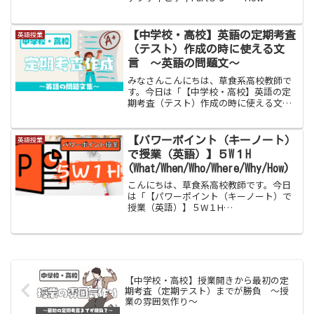
many？〜」をお伝えします。中学校１年
生の早い段階で学習する「How many 複
数名詞 疑問文」は、疑問詞と同様の扱
【中学校・高校】英語の定期考査
英語授業
いで教科書...
（テスト）作成の時に使える文
言 〜英語の問題文〜
みなさんこんにちは、草食系高校教師で
す。今日は「【中学校・高校】英語の定
期考査（テスト）作成の時に使える文
言 〜英語の問題文〜」をお伝えしま
す。英語科のみなさん、定期考査の問題
文は日本語ですか？それとも英語です
【パワーポイント（キーノート）
英語授業
か？生徒実態、学校方針や教員の...
で授業（英語）】５W１H
(What/When/Who/Where/Why/How)
こんにちは、草食系高校教師です。今日
は「【パワーポイント（キーノート）で
授業（英語）】５W１H
(What/When/Who/Where/Why/How)」を
お伝えします。５W１Hは中学校１年生で
学習する内容ですが、つまずく生徒が増
える単元...
【中学校・高校】授業開きから最初の定
期考査（定期テスト）までが勝負 〜授
業の雰囲気作り〜