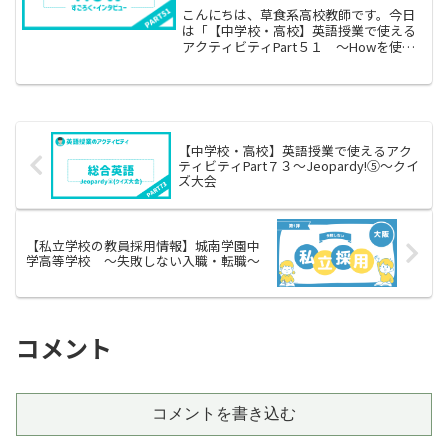
こんにちは、草食系高校教師です。今日
は「【中学校・高校】英語授業で使える
アクティビティPart５１ 〜Howを使っ
た疑問文〜」をお伝えします。中学校１
年生で学習する疑問詞の中の１つであ
る"How"。私は、こういった疑問詞を教
える時は１つずつ...
【中学校・高校】英語授業で使えるアク
ティビティPart７３〜Jeopardy!⑤〜クイ
ズ大会
【私立学校の教員採用情報】城南学園中
学高等学校 〜失敗しない入職・転職〜
コメント
コメントを書き込む