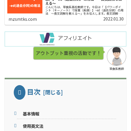
える〜
こんにちは、草食系高校教師です。今日は「【パワーポイ
ント（キーノート）で授業（英語）】~ed（過去分詞）の用
法 〜長文読解を教える〜」をお伝えします。長文読解で
中高生が苦手としているのは「準動詞」です。準動詞と
2022.01.30
mzsmtks.com
は、「動詞でありながら同時に『...
アウトプット重視の活動です！
草食系教師
目次
基本情報
使用英文法