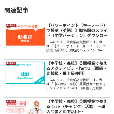
関連記事
【パワーポイント（キーノート）
英語授業
で授業（英語）】動名詞のスライ
ド（中学バージョン）ダウンロー
ド
こんにちは、草食系高校教師です。今日
は「【パワーポイント（キーノート）で
授業（英語）】動名詞のスライド（中学
バージョン）」をお伝えします。動名詞
は英文法の中でも生徒が難しいと感じる
文法の１つです。理由は、「〜ing」が使
【中学校・高校】英語授業で使え
英語授業
われる英語には「進行...
るアクティビティPart６（原級・
比較級・最上級使用）
こんにちは、草食系高校教師です。今日
は「【中学校・高校】英語授業で使える
アクティビティPart６（原級・比較級・
最上級使用）」をお伝えします。今回お
伝えするのは中学校２年生で学習する原
級（as...as~) ・比較級(-er / more ...
【中学校・高校】英語授業で使え
英語授業
るChunk（チャンク）活動 〜導
入やまとめで活用〜