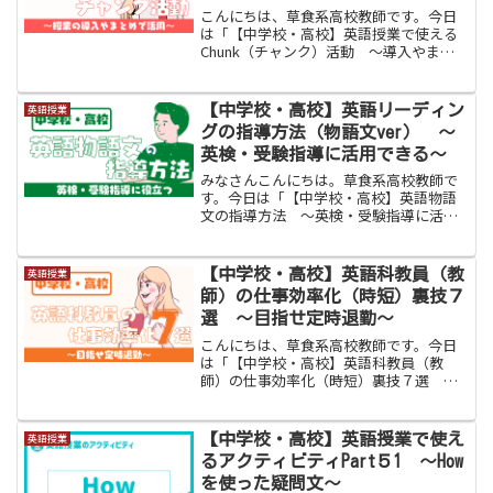
こんにちは、草食系高校教師です。今日
は「【中学校・高校】英語授業で使える
Chunk（チャンク）活動 〜導入やまと
めで活用〜」をお伝えします。みなさ
ん、英語のリーディング授業でどのよう
な活動をされているでしょうか。学習文
【中学校・高校】英語リーディン
英語授業
法項目定着のための訳読...
グの指導方法（物語文ver） 〜
英検・受験指導に活用できる〜
みなさんこんにちは。草食系高校教師で
す。今日は「【中学校・高校】英語物語
文の指導方法 〜英検・受験指導に活用
できる〜」をお伝えします。センター試
験では第６問題で主題され、２０２０年
度から実施された共通テストでは第５問
【中学校・高校】英語科教員（教
英語授業
で「雄牛のアストンと飼い...
師）の仕事効率化（時短）裏技７
選 〜目指せ定時退勤〜
こんにちは、草食系高校教師です。今日
は「【中学校・高校】英語科教員（教
師）の仕事効率化（時短）裏技７選 〜
目指せ定時退勤〜」をお伝えします。
日々の業務に忙殺されている英語科教員
のみなさん、お疲れ様でございます。教
【中学校・高校】英語授業で使え
英語授業
科に区別をつけるつもりはあり...
るアクティビティPart５1 〜How
を使った疑問文〜