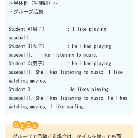
〜具体例（生徒間）〜
＊グループ活動
Student A(男子) : I like playing
baseball.
Student B(女子) : He likes playing
baseballI. I like listening to music.
Student C(男子) : He likes playing
baseballI. She likes listening to music. I like
watching movies.
Student D : He likes playing
baseballI. She likes listening to music. He likes
watching movies. I like surfing.
ひ
こ
グループで活動する場合は、タイムを競っても面