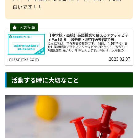
白いです！！
【中学校・高校】英語授業で使えるアクティビテ
ィPart５８ 過去形・現在(過去)完了形
こんにちは、草食系高校教師です。今日は「【中学校・高
校】英語授業で使えるアクティビティPart５８ 過去形・
現在(過去)完了形」をお伝えします。今回は、汎用性のある
アクティビティになっています。以下でダウンロードでき
る教材を使えば、１つの活...
2023.02.07
mzsmtks.com
活動する時に大切なこと