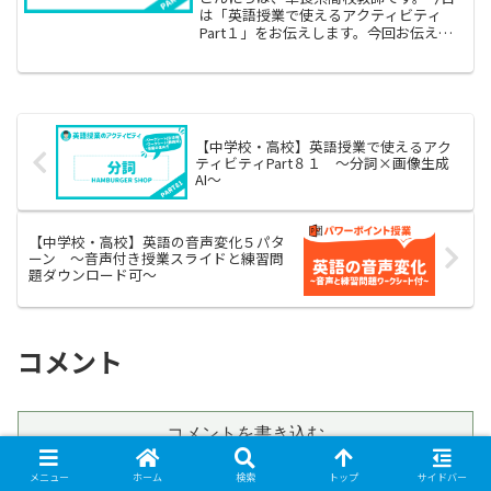
は「英語授業で使えるアクティビティ
Part１」をお伝えします。今回お伝えす
る英語アクティビティは、アメリカのテ
レビ番組にもなっているJeopardyと呼ば
れるゲームです。私は授業で数十回この
活動を行ってい...
【中学校・高校】英語授業で使えるアク
ティビティPart８１ 〜分詞×画像生成
AI〜
【中学校・高校】英語の音声変化５パタ
ーン 〜音声付き授業スライドと練習問
題ダウンロード可〜
コメント
コメントを書き込む
メニュー
ホーム
検索
トップ
サイドバー