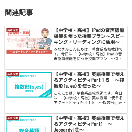
関連記事
【中学校・高校】iPadの音声認識
英語授業
機能を使った授業プラン〜スピー
キング・リーディングに活用〜
みなさんこんにちは、草食系高校教師で
す。今日は「【中学校・高校】iPadの音
声認識機能を使った授業プラン 〜スピ
ーキング・リーディングに活用〜 発音
矯正」をお伝えします。一人一台端末の
導入で授業の可能性が無限大になりまし
【中学校・高校】英語授業で使え
英語授業
た。使わなければ超高...
るアクティビティPart１５ 〜複
数形(s,es)を使った〜
こんにちは、草食系高校教師です。今日
は「【中学校・高校】英語授業で使える
アクティビティPart１５ 〜複数形(s,es)
を使った〜」をお伝えします。生徒にと
って複数形は、法則を覚えれば簡単で
す。同様に、教える側も法則を教えれば
【中学校・高校】英語授業で使え
英語授業
簡単です。しか...
るアクティビティPart1 〜
Jeopardy!②〜