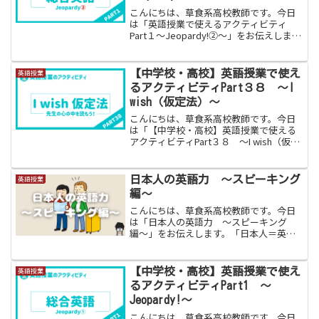
こんにちは、草食系高校教師です。今日
は「英語授業で使えるアクティビティ
Part１〜Jeopardy!②〜」をお伝えしま
す。今日は大好評Jeopardyクイズの第２
弾をお伝えします。今回お伝えする英語
アクティビティは、アメリカのテレビ番
【中学校・高校】英語授業で使え
英語授業
組にも...
るアクティビティPart３８ 〜I
wish（仮定法）〜
こんにちは、草食系高校教師です。今日
は「【中学校・高校】英語授業で使える
アクティビティPart３８ 〜I wish（仮定
法）〜」をお伝えします。中学校の２０
２１年度から実施されている新カリキュ
ラムでは、中学校３年生で仮定法が導入
日本人の英語力 〜スピーキング
英語授業
されました。...
編〜
こんにちは、草食系高校教師です。今日
は「日本人の英語力 〜スピーキング
編〜」をお伝えします。「日本人＝英語
が話せない」、私が海外の人と会話をし
ていてよく言われることです。実際、日
本人の英語力、特にスピーキング能力は
【中学校・高校】英語授業で使え
英語授業
世界的に見てかなり低い水準...
るアクティビティPart1 〜
Jeopardy!〜
こんにちは、草食系高校教師です。今日