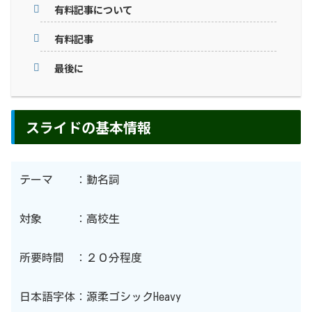
有料記事について
有料記事
最後に
スライドの基本情報
テーマ ：動名詞
対象 ：高校生
所要時間 ：２０分程度
日本語字体：源柔ゴシックHeavy