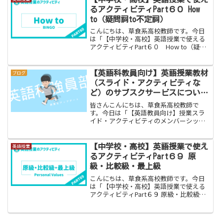
面を映し出せるプロジェク...
るアクティビティPart６０ How
to（疑問詞to不定詞）
こんにちは、草食系高校教師です。今日
は「【中学校・高校】英語授業で使える
アクティビティPart６０ How to（疑問
詞＋to不定詞）」をお伝えします。新カ
リキュラムになるまで「疑問詞＋ to 不定
詞」は中学校３年生の２学期あたりに行
【英語科教員向け】英語授業教材
ブログ
う単元...
（スライド・アクティビティな
ど）のサブスクサービスについ
て
皆さんこんにちは、草食系高校教師で
す。今日は「【英語教員向け】授業スラ
イド・アクティビティのメンバーシップ
サービス（サブスク）について」をお伝
えします。私のブログ内には、１００個
以上の授業教材（文法項目別授業スライ
【中学校・高校】英語授業で使え
英語授業
ドや文法項目別授業アクティ...
るアクティビティPart６９ 原
級・比較級・最上級
こんにちは、草食系高校教師です。今日
は「【中学校・高校】英語授業で使える
アクティビティPart６９ 原級・比較級・
最上級」をお伝えします。中学校２年生
で学習する比較の単元に出てくる「原
級・比較級・最上級」、みなさんどのよ