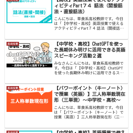
ィビティPart７４ 話法（間接話
法・直接話法）
こんにちは、草食系高校教師です。今日
は「【中学校・高校】英語授業で使える
アクティビティPart７４ 話法（間接話
法・直接話法）」をお伝えします。高校
で学習する範囲の話法ですが、直接話法
や間接話法は生徒にとってとても難しい
【中学校・高校】ChatGPTを使っ
英語授業
単元です。頭の中はク...
た長期休み明けに活用できる英語
スピーキング活動２選
みなさんこんにちは。草食系高校教師で
す。今日は「【中学校・高校】ChatGPT
を使った長期休み明けに活用できるスピ
ーキング活動２選」をお伝えします。み
なさん、夏休みや冬休み後の活動に悩ん
ではいないでしょうか。「休み中にあっ
【パワーポイント（キーノート）
英語授業
た内容の英作文かな...
で授業（英語）】三人称単数現在
形（三単現）〜中学校・高校〜
こんにちは、草食系高校教師です。今日
は「【パワーポイント（キーノート）で
授業（英語）】三人称単数現在形（三単
現）」をお伝えします。２０２１年度か
ら学校現場にタブレットが本格的に導入
されています。そして、タブレットの画
【中学校・高校】英語授業で使え
英語授業