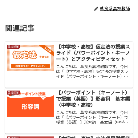
草食系高校教師
関連記事
【中学校・高校】仮定法の授業ス
英語授業
ライド（パワーポイント・キーノ
ート）とアクティビティセット
こんにちは、草食系高校教師です。今日
は「【中学校・高校】仮定法の授業スラ
イド（パワーポイント・キーノート）と
アクティビティセット」をお伝えしま
す。中学校では２０２１年度から始まっ
た新カリキュラムにより、これまで高校
【パワーポイント（キーノート）
英語授業
で学習していた仮定法を勉強...
で授業（英語）】形容詞 基本編
（中学校・高校）
こんにちは、草食系高校教師です。今日
は「【パワーポイント（キーノート）で
授業（英語）】形容詞 基本編（中学
校・高校）」をお伝えします。形容詞は
英文法の基礎中の基礎である４大品詞の
１つです。「品詞を知らないと瀕死の状