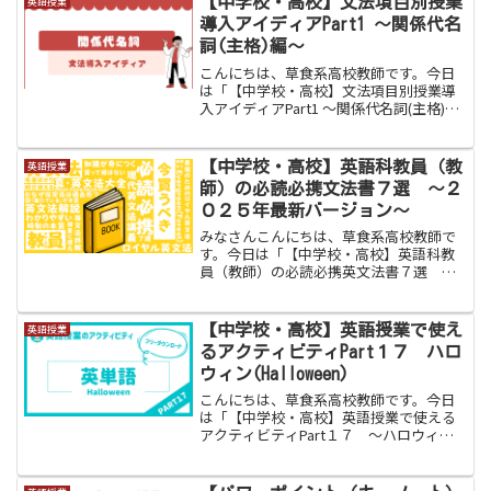
【中学校・高校】文法項目別授業
英語授業
態になる」という名言がある...
導入アイディアPart1 〜関係代名
詞(主格)編〜
こんにちは、草食系高校教師です。今日
は「【中学校・高校】文法項目別授業導
入アイディアPart1 〜関係代名詞(主格)
編〜」をお伝えします。草食系教師おー
い！英語科教員の皆さん、文法の導入迷
いませんか？脱力系教師迷うよ！！いき
【中学校・高校】英語科教員（教
英語授業
なり文法教えるよ...
師）の必読必携文法書７選 〜２
０２５年最新バージョン〜
みなさんこんにちは、草食系高校教師で
す。今日は「【中学校・高校】英語科教
員（教師）の必読必携英文法書７選 〜
２０２５年最新バージョン〜」をお伝え
します。英語科教員のみなさん、英文法
書は何を深く読みましたでしょうか。中
【中学校・高校】英語授業で使え
英語授業
には「高校生がよく購入す...
るアクティビティPart１７ ハロ
ウィン(Halloween)
こんにちは、草食系高校教師です。今日
は「【中学校・高校】英語授業で使える
アクティビティPart１７ 〜ハロウィン
(Halloween)〜」をお伝えします。今回
は、ハロウィンの季節に使える単語当て
ゲームを紹介します。ハロウィンについ