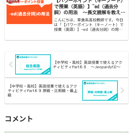
【パワーポイント（キーノート）
英語授業
ての異文化...
で授業（英語）】~ed（過去分
詞）の用法 〜長文読解を教え
る〜
こんにちは、草食系高校教師です。今日
は「【パワーポイント（キーノート）で
授業（英語）】~ed（過去分詞）の用
法 〜長文読解を教える〜」をお伝えし
ます。長文読解で中高生が苦手としてい
るのは「準動詞」です。準動詞とは、
「動詞でありながら同時に『...
【中学校・高校】英語授業で使えるアク
ティビティPart６８ 〜Jeopardy!④〜
【中学校・高校】英語授業で使えるアク
ティビティPart６９ 原級・比較級・最上
級
コメント