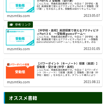
ィPart６３ 受動態（受け身）
こんにちは、草食系高校教師です。今日は「【中学校・高
校】英語授業で使えるアクティビティPart６３ 受動態（受
け身）」をお伝えします。受動態は旧カリキュラムでは中
３の内容でしたが、新カリキュラムになり中２（３学期）
で学習することになりました...
2023.05.07
mzsmtks.com
【中学校・高校】英語授業で使えるアクティビテ
ィPart３６ 〜受動態guessゲーム〜
こんにちは、草食系高校教師です。今日は「【中学校・高
校】英語授業で使えるアクティビティPart３６ 〜受動態
guess who(what) I amゲーム〜」をお伝えします。みなさ
ん、「受動態を使った活動って少ないなー」と思ったこと
はないで...
2022.01.05
mzsmtks.com
【パワーポイント（キーノート）授業（英語）】
受動態・受け身 (中学・高校)
こんにちは、草食系高校教師です。今日は「【パワーポイ
ント（キーノート）で授業（英語）】受動態・受け身（中
学校・高校）」をお伝えします。タブレット導入によりパ
ワーポイントやキーノートのスライドを使って授業をする
先生が増えてきました。しかし、作...
2021.08.11
mzsmtks.com
オススメ書籍