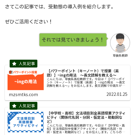
さてこの記事では、受動態の導入例を紹介します。
ぜひご活用ください！
それでは見ていきましょう！
草食系教師
【パワーポイント（キーノート）で授業（英
語）】~ingの用法 〜長文読解を教える〜
こんにちは、草食系高校教師です。今日は「【パワーポイ
ント（キーノート）で授業（英語）】~ingの用法 〜長文
読解を教える〜」をお伝えします。長文読解で中高生が苦
手としているのは「準動詞」です。準動詞とは、「動詞で
ありながら同時に『名詞・形容...
2022.01.25
mzsmtks.com
【中学校・高校】文法項目別全英語授業アクティ
ビティ（関係代名詞・分詞・仮定法・助動詞な
ど）
こんにちは、草食系高校教師です。今日は「【中学校・高
校】文法項目別全授業アクティビティ（関係代名詞・分
詞・仮定法・助動詞など）」をお伝えします。こちらのペ