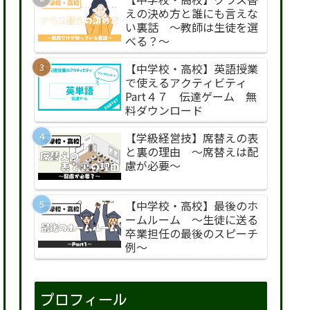
えの決め方と誰にも言えな
い裏話 〜教師は生徒を選
べる？〜
【中学校・高校】英語授業
で使えるアクティビティ
Part４７ 伝達ゲーム 無
料ダウンロード
【学級経営技】席替えの表
と裏の理由 〜席替えは配
慮が必要〜
【中学校・高校】最後のホ
ームルーム 〜生徒に送る
卒業担任の最後のスピーチ
例〜
プロフィール