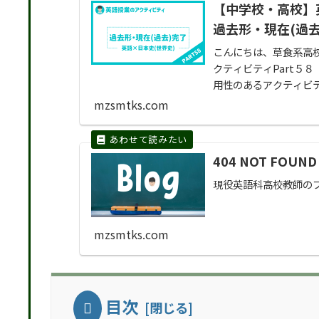
【中学校・高校】
過去形・現在(過去
こんにちは、草食系高
クティビティPart５
用性のあるアクティビ
ば、１つの活...
mzsmtks.com
404 NOT FOU
現役英語科高校教師の
mzsmtks.com
目次